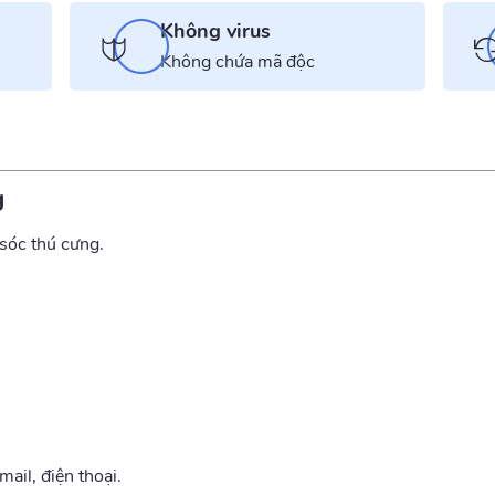
Không virus
Không chứa mã độc
g
sóc thú cưng.
ail, điện thoại.