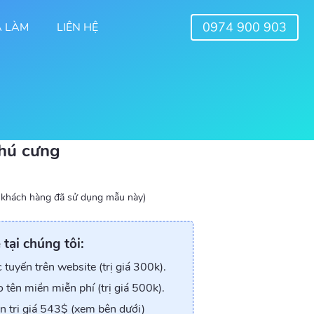
0974 900 903
Ã LÀM
LIÊN HỆ
hú cưng
 khách hàng đã sử dụng mẫu này)
tại chúng tôi:
tuyến trên website (trị giá 300k).
o tên miền miễn phí (trị giá 500k).
n trị giá 543$ (xem bên dưới)