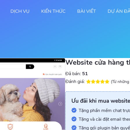
DỊCH VỤ
KIẾN THỨC
BÀI VIẾT
DỰ ÁN Đ
Website cửa hàng t
Đã bán:
51
Đánh giá:
(Từ những
Ưu đãi khi mua website 
Tặng phần mềm chat trực 
Tặng và cài đặt email the
Tặng gói plugin bản quyề