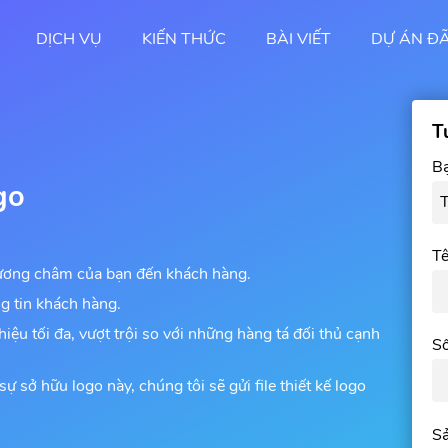
DỊCH VỤ
KIẾN THỨC
BÀI VIẾT
DỰ ÁN Đ
T
Bạ
go
Tê
hương châm của bạn đến khách hàng.
g tin khách hàng.
iệu tối đa, vượt trội so với những hàng tá đối thủ cạnh
Số
 sự sở hữu logo này, chúng tôi sẽ gửi file thiết kế logo
Sả