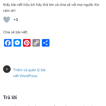
thấy bài viết hữu ích hãy thả tim và chia sẻ với mọi người. Xin
cám ơn!
+1
Chia sẻ bài viết:
F
M
Pi
C
S
ac
es
nt
o
h
e
se
er
p
ar
b
n
es
y
e
«
Thêm và quản lý bài
o
g
t
Li
viết WordPress
o
er
n
k
k
Trả lời