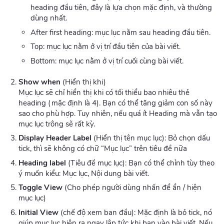
heading đầu tiên, đây là lựa chọn mặc định, và thường
dùng nhất.
After first heading: mục lục nằm sau heading đầu tiên.
Top: mục lục nằm ở vị trí đầu tiên của bài viết.
Bottom: mục lục nằm ở vị trí cuối cùng bài viết.
Show when
(Hiển thị khi)
Mục lục sẽ chỉ hiển thị khi có tối thiểu bao nhiêu thẻ
heading (mặc định là 4). Bạn có thể tăng giảm con số này
sao cho phù hợp. Tuy nhiên, nếu quá ít Heading mà vẫn tạo
mục lục trông sẽ rất kỳ.
Display Header Label
(Hiển thị tên mục lục): Bỏ chọn dấu
tick, thì sẽ không có chữ “Mục lục” trên tiêu đề nữa
Heading label
(Tiêu đề mục lục): Bạn có thể chỉnh tùy theo
ý muốn kiểu: Mục lục, Nội dung bài viết.
Toggle View
(Cho phép người dùng nhấn để ẩn / hiện
mục lục)
Initial View
(chế độ xem ban đầu): Mặc định là bỏ tick, nó
giúp mục lục hiện ra ngay lập tức khi bạn vào bài viết. Nếu