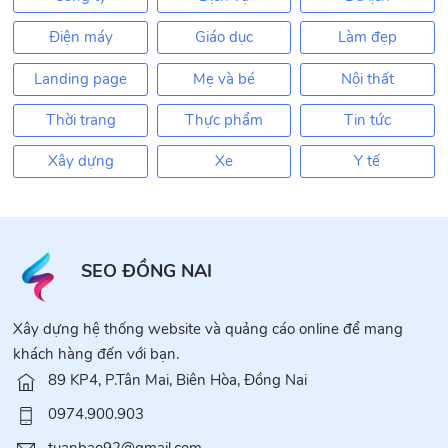
Điện máy
Giáo dục
Làm đẹp
Landing page
Mẹ và bé
Nội thất
Thời trang
Thực phẩm
Tin tức
Xây dựng
Xe
Y tế
SEO ĐỒNG NAI
Xây dựng hệ thống website và quảng cáo online để mang
khách hàng đến với bạn.
89 KP4, P.Tân Mai, Biên Hòa, Đồng Nai
0974.900.903
tuanbao92@gmail.com