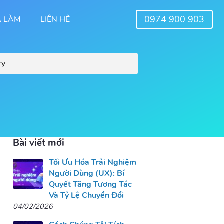
0974 900 903
Ã LÀM
LIÊN HỆ
Bài viết mới
Tối Ưu Hóa Trải Nghiệm
Người Dùng (UX): Bí
Quyết Tăng Tương Tác
Và Tỷ Lệ Chuyển Đổi
04/02/2026