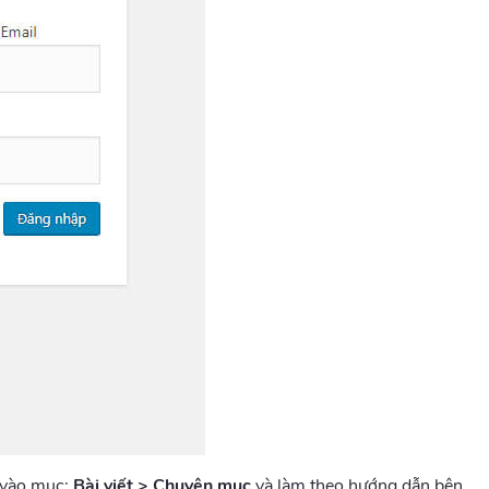
 vào mục:
Bài viết > Chuyên mục
và làm theo hướng dẫn bên