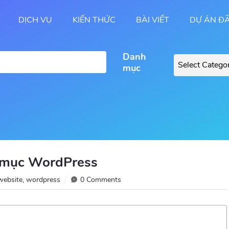
DỊCH VỤ
KIẾN THỨC
BÀI VIẾT
DỰ ÁN Đ
Danh
mục
 mục WordPress
website
,
wordpress
0 Comments